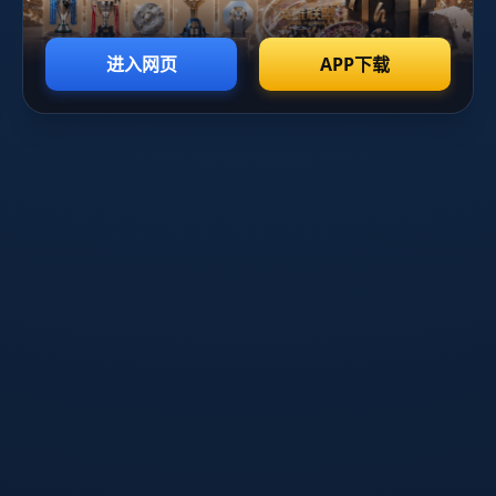
回暖，更是对球迷信心的巨大提振。
在本届法国杯中的表现并非偶然。球队在攻防两端都展现出更高
得益彰。
能否在决赛中延续这样的状态
，将是他们能否捧杯的关