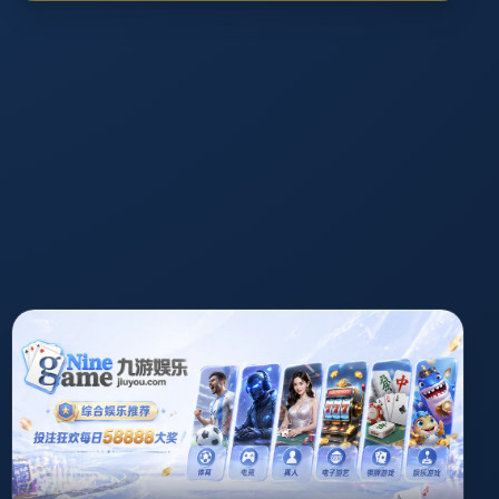
传统强队再次杀入法国
起法国杯冠军奖杯，而
赛之旅，探讨他们的表
冠的辉煌渐行渐远。然
过关斩将，展现出顽强
功锁定决赛席位。这不