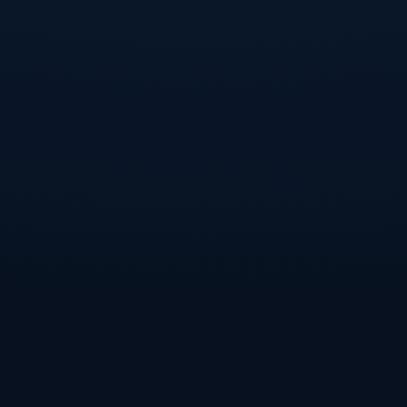
奋，但里昂面临的挑战同样严峻。决赛对手无论是传统豪门还是
昂目前的阵容深度和战术打法来看，他们需要在进攻端更加果断
的特点制定战术
，将是主教练需要解决的核心问题。
态也至关重要。决赛往往不仅是技术的较量，更是意志的比拼。
平。
能否顶住决赛的巨大压力
，或许会直接决定比赛的走向。