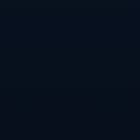
：冠军不仅是奖杯更是信念
来说，法国杯决赛不仅是一场比赛，更是一种情感的寄托。过去
这次决赛无疑是一个重振士气的机会。无论结果如何，里昂在本
在关键时刻站出来。
球迷们期待的不仅是冠军，更是一种信念的