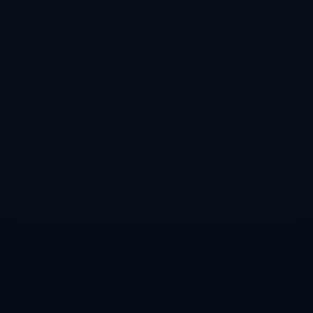
姓名
性别
邮箱
电话
备注信息