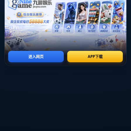
与业余比赛相比，职业赛场更强调冷静的决策与迅速反应力。
在赛场上，任何局部优势的取得，都可能被对手通过一系列反
向操作拉平甚至逆转。这场比赛即是典型案例，BLG先声夺
人，却因一环的松懈被AL找准节奏开展反击。
电竞中的英雄选择与团队角色分配
通过这一局比赛，我们不难发现，英雄选择与团队角色分配的