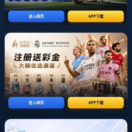
AL的迅速反击：塞恩上演教科书式支援
尽管BLG战队抢占了局势先机，AL战队却丝毫没有退缩。在
Kael被击杀后，AL敏锐地察觉到BLG战队可能在推进中留有破
绽，随即展开反打。在这一过程中，塞恩这一英雄显现出大局
观的重要性。他及时通过大招“开车”支援战场，用其强大的控
制技能为己方创造了局面。
*塞恩的参团为AL换来了1换2的结果，不仅扭转了形式，同时
提升了队伍士气。这种快速应变和精准反击，充分展现了AL在
逆境中仍可以有效应对并寻找突破口的能力。*这一战局也进
一步印证了塞恩在团队中的重要角色——作为前排坦克，不仅
需要保护后排输出，同时也需要在关键时刻充当“节奏纠正
者”。
电竞赛事启示：战术与反应力缺一不可
从这一小节比赛中，可以看出职业战队之间的博弈并非简单的
技能操作，而是依靠团队的高效配合与策略执行。BLG通过对
关键节点的精准打击成功在前期建立优势，但
AL战队通过塞
恩的游走迅速扭转局势
，最终使战局陷入胶着。