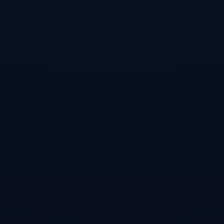
重要性。在BLG战队中，突出的集火战术离不开队伍对英雄技
能的深度运用，而AL战队迅速调整节奏的关键，则在于塞恩这
一英雄多功能的特性：抗压能力强、支援能力突出、还能承担
团队控制责任。
*无论是职业赛事还是日常Rank，对英雄特性的深刻理解与团
队协作能力都是取胜的必备要素。*这场比赛也让不少玩家意
识到，每个英雄都有在比赛中独特的定位，如果可以发挥到极
致，则往往可以对赛局产生决定性影响。
这场BLG与AL的对战，为观众呈现了一场战术博弈与团队协作
的顶级较量，同时也为电竞玩家提供了宝贵的经验与启发。
需求表单