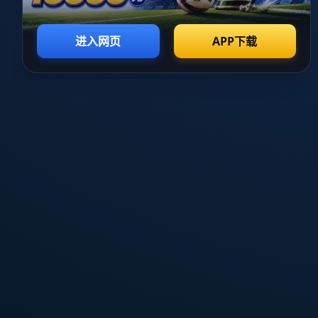
团队整体战术的优势
除了布彭扎的个体发
风。从比赛初期开始
同时，无论是边路突
调整，从人员轮换到
性发挥到极致，最终