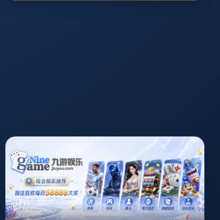
彭扎无疑成为全场焦
的展现。那么，这场精
球
拉开差距，还以一记
也让浙江队掌控了比赛
无法不将目光聚焦于他的
续的压力。布彭扎的传
浙江队再度扩大优势，