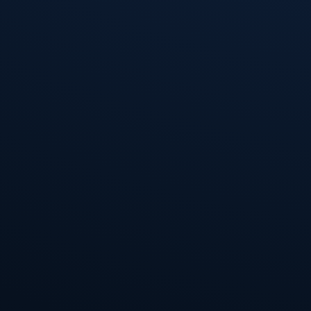
深圳新鹏城的不足与
尽管深圳新鹏城在防
出深圳队在关键时刻
一个非常典型的案例