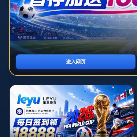
by
admin
布彭扎两射一传，浙
比赛的魅力往往来自
点，以两射一传创造
彩的赛事背后，浙江
核心球员布彭扎的精
浙江队迎战深圳新鹏
妙传助攻队友再下一
节奏。在比赛的第30
表现。
这种竞技场上的“王
球艺术也在这场比赛
最终锁定胜局。