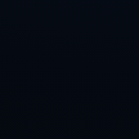
关于我们
爱游戏体育（qicrm.cn）「阿文力荐
台官网登录入口，官方正版认...