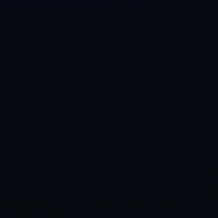
广西壮族自治区河池市南丹县里湖瑶
族乡
010-5729284