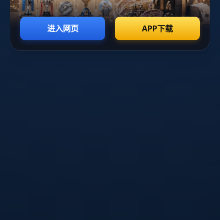
挥，浙江队本场比赛的战术安排更令人称道，他们在
控球率
和比
，高压迫式防守成功压制住了深圳新鹏城的推进，这让对手在控
破还是中路渗透，浙江队的整体进攻方式都展现了多样性和高效
场上指挥，无不体现出浙江队严密的备战策略。这种
体系化优势
成功大胜。