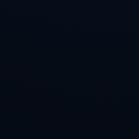
提交
随时了解我们即将发
输入您的电子邮件并
填写你的邮箱