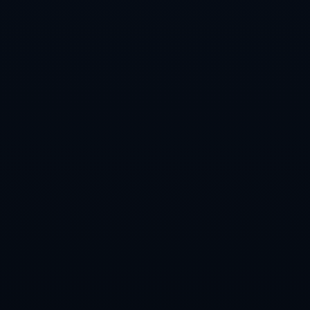
性别
邮箱
电话
备注信息