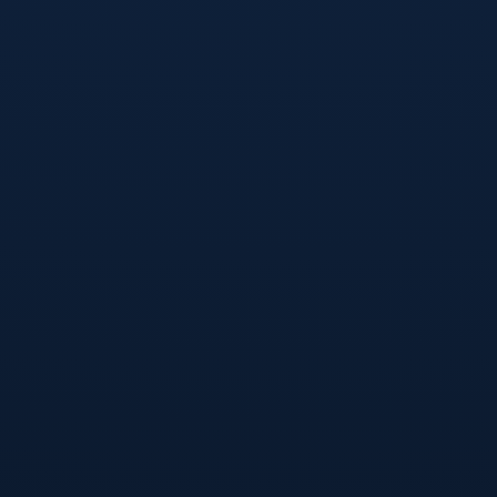
这样的故事在2022五超联赛中并不少见 有的队伍依靠稳定传
控与成熟阵容从一开始就位居积分榜前列 有的则凭借几名关
键球员在关键场次的灵光闪现 从几乎被淘汰的边缘硬生生杀
回竞争圈 这背后 是关于团队信念 临场调整 心理抗压等多重维
度的综合较量 联赛的精彩 不只体现在比分上的你追我赶 更在
于一支支球队在起伏中的自我修正 以及始终不愿向命运低头
的那份倔强
战术较量 让五人制成为教科书
若把2022五超联赛当作一部战术影像资料 那它足以成为无数
青训教练和战术分析师的案例库 五人制赛场上 每一次人员轮
换都可能改变节奏走向 每一脚看似普通的横传 背后都藏着空
间利用和时间差制造的深度思考
例如 在一场焦点战中 一支习惯快速反击的球队在上半场久攻
不下 面对对手收缩防守的密集站位 他们选择在下半场开始尝
试伪门将战术 门将频繁前压参与出球 形成四打一侧的超量局
部进攻 通过快速一脚出球与无球跑动 打乱对手盯人体系 最终
在短时间内连进两球完成逆转 这场比赛后来被不少解说和媒