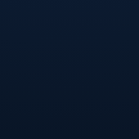
体评价为整季最具战术代表性的对决之一
再比如 某支以防守著称的队伍 在遭遇技术能力更强 对阵容深
度更厚的豪门时 选择主动回撤 改为中后场区域联防 把五人制
对抗中最被强调的就地反抢 转化为有预谋的守转攻一体战术
通过对对手失误点的精准捕捉 他们多次打出三到四人高速推
进的反击 让这场原本被视作一边倒的较量 最终以充满悬念的
比分收尾 也再次证明 五超联赛不只是体能和个人能力的舞台
更是战术理念不断碰撞与更新的试验场