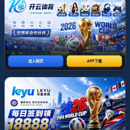
逐梦赛场 热血篇章 2022五超联赛圆满落幕
当终场哨声在球馆上空回荡 无数双目光仍久久停留在那块并
不算宽阔的五人制赛场上 这一刻 不只是2022五超联赛的谢幕
更像是一部漫长热血篇章的逗号 在一个充满不确定性的年份
中 这项被称为城市夜晚最亮光芒的五人制足球联赛 用大半年
时间书写了关于梦想 努力和坚持的全新故事 也让更多人通过