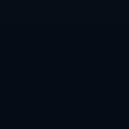
速兴起，塑造出一种“运动即生活”的城市新风景。与此上海积极
 社团活动 到校外赛事搭建，多维度激发孩子们对体育的兴趣
培养相结合，城市在培养未来运动人才的也在塑造更加自信 阳光
系的完善，是上海打造全球著名体育城市最具韧性的底层支撑，
”，更有“持续性的日常实践”。
场馆成为公共生活的“新客厅”
立存在的物理结构，而是承载城市记忆和市民情感的公共空间。
布局与城市更新紧密结合，通过“复合功能”“开放共享”的理念
造中引入商业 文化展览 休闲空间，变身为功能复合的城市地
厂房转型相结合，形成极具烟火气和创意感的运动场景。例如，部
 攀岩墙 健身房与咖啡 文化展览于一体，不仅吸引了年轻人打
空间融入街区肌理的做法，使得“一片球场可以撬动一个街区的更
 传统与潮流的重要媒介。
向智慧体育城市的新赛道
的背景下，上海深度挖掘体育与科技交叉融合的新动能，推动向
技术与互联网企业基础，上海积极推动赛事数字化转播 虚拟现
多屏 多场景中获得沉浸式体验，赛事组织方也能以大数据分析优