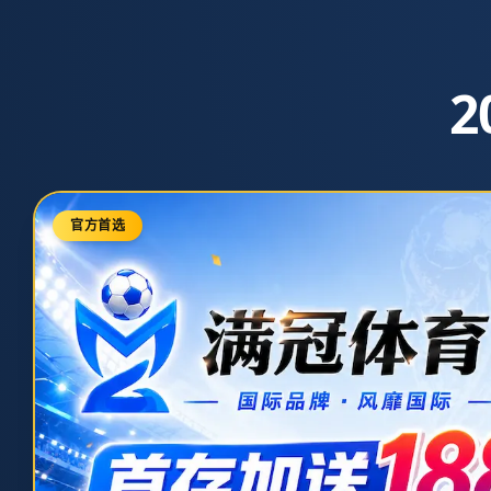
广西壮族自治区河池市南丹县里湖瑶族乡
admin@qicrm.cn
上海持