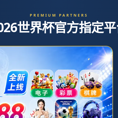
新闻资讯
网站首页
新闻资讯
续推进打造“全球著名体育