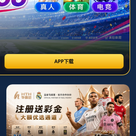
2026-03-08T07:30:17+08:00
育城市的时代机遇与城市雄心
争中，体育早已不只是竞赛和观赏，它正在成为重塑城市气质、
作为中国改革开放的前沿阵地，上海正持续推进打造
全球著名体
选择，也是顺应国际趋势的必然结果。在这里，体育不但承载着
城市软实力、讲好中国故事的时代使命。如何在复杂多变的国际
造为上海新的城市名片，成为观察这座城市未来走向的一扇独特
海的战略定位与顶层设计
体育城市”，不仅看赛事数量和场馆规模，更看体育是否深度嵌入
总体规划和“十四五”发展布局中，都将
建设国际体育中心城市
育消费高地 体育产业高地”为支撑的顶层设计框架。一方面，上海精
坚持“国际标准+上海特色”的路径，持续引入具有全球影响力
重从制度和机制上保障体育功能融入城市发展，比如将体育设施