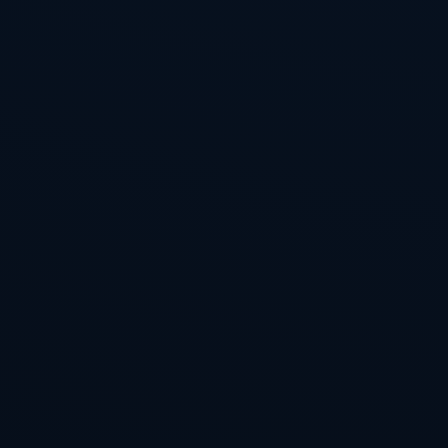
打造全球著名体育城
动体育产业全链条发
进行系统布局，逐步
的一体化产业生态。
验驾驶 青训营 企业
体。在政策层面，上海
持，吸引了一批具有
极推动体育品牌的跨
发展的重要增长点。