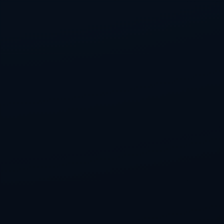
推进国际赛事和体育产
滨水步道 健身绿道，完
体育活动。黄浦江两岸
空间后，慢跑 骑行 滑