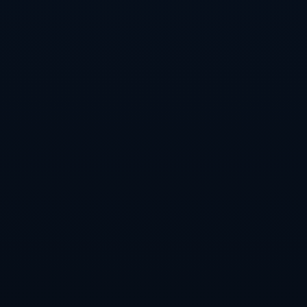
体育融入市民日常生活
得上“全球著名”，关键在于体育的广泛参与度和可及性。上海在
身
与“健康上海”建设的深度结合。通过新建和改造社区体育公园 
或低收费开放机制，让市民可以在步行可达的范围内参与多样化
一个颇具代表性的案例，从封闭工业岸线转变为开放共享的公共