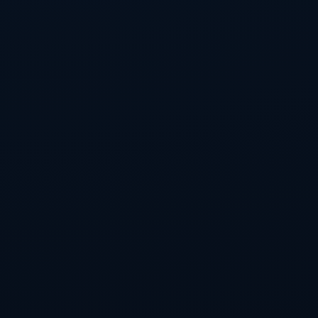
赛”远远不够，必须推
育传媒 体育康养
等环节
容传播和线下体验消费
置资产”，而是通过体
养了稳定的体育消费群
 场地资源等方面给予支
博会平台，上海还在积
正成为带动城市高质量