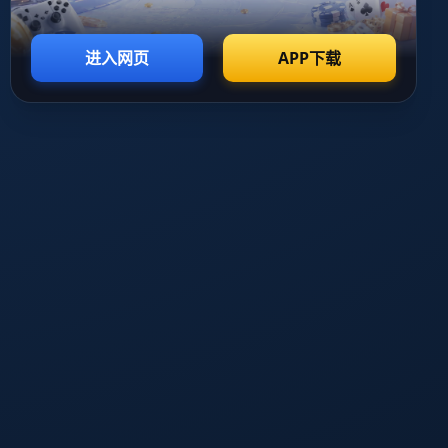
吸引力和竞争力的重要