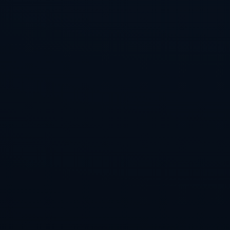
全民健身与健康城市 
一座体育城市能否称
业的更加注重
全民健
善公共体育场地免费
的滨江空间转型，就是