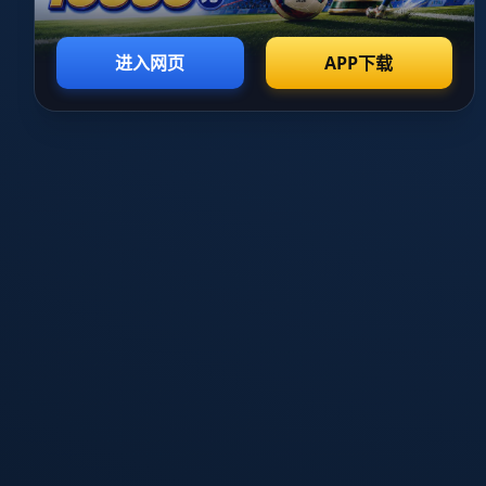
划，推进“15分钟体
组成部分。