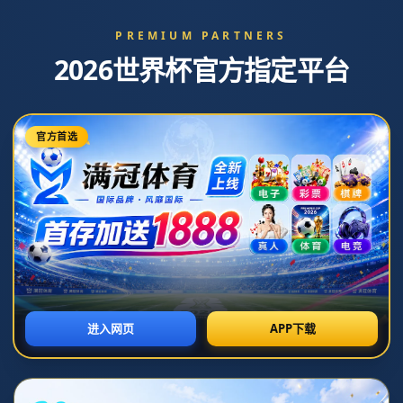
新闻资讯
网站首页
新闻资讯
杨鸣：我始终在跟球员强调一点，
我们把辽宁扛在肩上
by
admin
2026-04-01T07:30:18+08:00