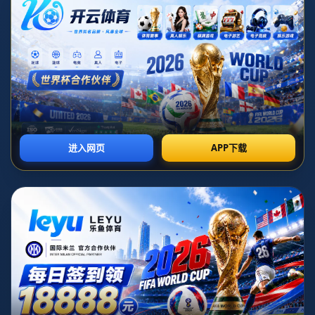
杨鸣与辽宁精神的双向奔赴
当一支球队拥有了“家”的认同感时，胜负便不再只是数字的起
落，而是关于责任与担当的延伸。“我始终在跟球员强调一点
我们把辽宁扛在肩上”这句话，不仅是主教练杨鸣对辽宁队员
的提醒，更像是一种烙印——一种将地域情感、集体荣誉与个
人成长完全绑定在一起的深层信念。对于辽宁男篮来说，球员
穿上的不是一件简单的球衣，而是一片土地的期望，一个群体
的记忆，以及无数球迷不眠夜里的情感寄托。
责任感是辽宁篮球的底色