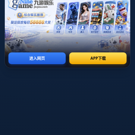
则是一整座城市情绪的释放。这种将个体表现与集体命运绑定
的方式，既是压力，也是动力，是辽宁男篮多年来在逆境中屡
屡完成自我超越的重要原因。
从队长到主帅 杨鸣把身份变成了使命
回望杨鸣的职业轨迹，会发现他几乎就是辽宁篮球的一个缩
影。从控球后卫到场上队长，从退役到成为主教练，他经历过
球队低谷期的迷茫，也参与了辽宁争冠时的高光时刻。这种从
内部成长起来的身份，使他比任何外来的主帅都更清楚，辽宁
队的价值首先建立在情感认同之上。当他对球员说“我们把辽
宁扛在肩上”，其实也是在向他们传递一种延续性——过去他是
这样做的，现在轮到你们接力。
在很多训练和比赛前的更衣室讲话中，杨鸣都会刻意强化“我
们代表的是辽宁”“身后是千家万户的目光”这样的信息。与其说
这是一种战术层面的动员，不如说是价值观层面的统一。年轻
球员初入一线队时，难免会有迷茫和浮躁，关注合同、关注上
场时间、关注个人曝光度属于再正常不过的现象。而教练所要
做的，正是在这样的现实环境下，为他们建立起一个更高层次
的判断标准——当你意识到自己肩上有“辽宁”二字时，你就会