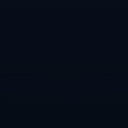
从外界看 去概括杨鸣的执教理念 可以用许多专业词汇 比如防
守优先 团队至上 角色清晰 轮转坚决 但如果从他本人的表达出
发 这些理念背后只有一个更核心的起点 便是那句反复被他挂
在嘴边的话 “我们把辽宁扛在肩上”。这既是他的自我要求 也
是他对整支球队的集体要求。
当一支队伍真正理解并接纳了这种要求时 他们在胜利时会更
谦逊 因为知道胜的是辽宁 不只是个人 在失败时也更有韧性 因
为明白要向辽宁交代的还在后面。这种持久的自我提醒 既是
一座无形的山 也是一路前行的灯 引导着辽宁男篮在风高浪急
的职业联赛中 保持方向 不忘来路
需求表单
姓名