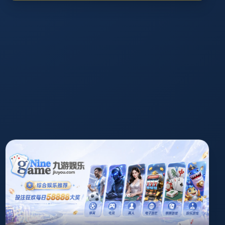
一刻——贝林厄姆被罚
媒:皇马惊讶贝林被罚
球中一个极为敏感却又