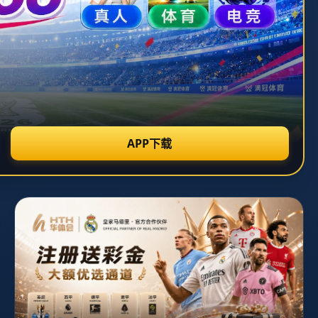
结果
2026-04-08T07:30:24+08:00
 如何在情绪和理性之间找平衡
很多皇马球迷的第一反应并不是复盘进攻、防守或战术，而是那
体看来，这不仅仅是一张红牌，更像是点燃争议的导火索。“西
了结果”这一信息之所以迅速登上热搜，是因为它触碰到现代足
判罚是否在无形之中改变了比赛的走向。
来