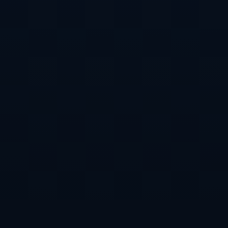
。很多时候，球迷的记忆并不是停留在某脚精彩远射或某次精妙
那一次判罚迟疑的停顿上。
结果”有两层含义 一层是实际层面上，少打一人是否直接改变了
球队是否在判罚之后产生情绪波动，从而影响执行力。如果说前
是一种情绪雪崩。皇马球员在贝林厄姆被罚下后，无论是压抢的
示 似乎一切都变得更难了。在这种情况下，即便裁判的初衷并非
此。
灰色地带
杂，复杂的是理解和执行。同样的动作在不同的背景、节奏和情
姆被罚下的争议点，就集中在尺度两个字上。西媒普遍认为，裁
一方被判犯规，而另一方类似动作则被忽略。这种“非对称判罚”
让人产生一种不平衡感 仿佛比赛的天平被人为按下了某一侧。
做决定，需要在巨大的声浪与情绪中保持冷静，从职业角度看，
人们对“正确判罚”的期待也随之水涨船高。一旦有慢镜头 多角度
解和放大。对皇马而言，他们会质疑的往往不是“有没有犯规”这
的必须直红罚下”。而这，正是规则文本与比赛语境之间那片难以