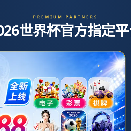
新闻资讯
网站首页
新闻资讯
皇马惊讶贝林被罚下 他们