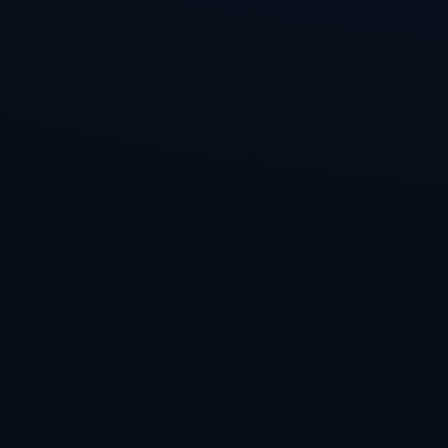
在感就会瞬间被放大
举牌、那一次画线、
在这种语境下，“左右
一层是心理层面上，
题，那么后者则更像
择，难免会受到心理暗
果却可能无限接近于
规则 理念 与尺度的
足球规则本身并不复
会截然不同。贝林厄
并不统一 某些对抗在
难以接受，因为它会
裁判需要在毫秒之间
段如VAR被引入后，
定都会在赛后被不断拆
在当今足球中是否真
带。