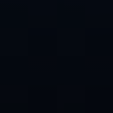
关于我们
爱游戏体育（qicrm.cn）「阿文力荐」 爱游戏体
育app及爱游戏体育平台官网登录入口，官方正
版认...
广西壮族自治区河池市南丹县里湖瑶族乡
010-5729284