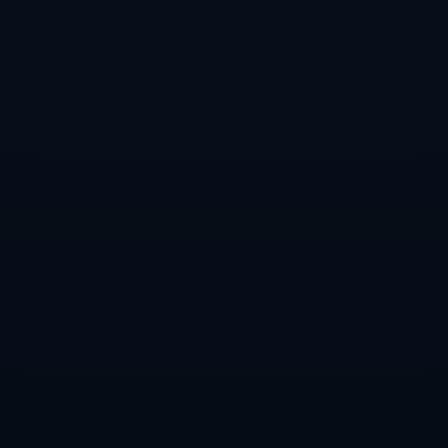
讨论 是一次关于现代豪门如何在激情与理智间寻找平衡的案
例 一边是对冠军和统治力的渴望 一边是对财政健康和阵容可
持续性的顾虑 恩佐作为当下极具代表性的中场球员 成为这个
博弈中的核心符号 无论最终转会是否成行 这则传闻本身已经
清晰地呈现出现代足球产业的复杂面貌 在球员身价不断攀升
的时代 如何让每一笔投入都尽可能接近“合理偏贵”而非“冲动
豪赌” 将是皇马 乃至所有顶级俱乐部长期需要回答的问题
需求表单
姓名