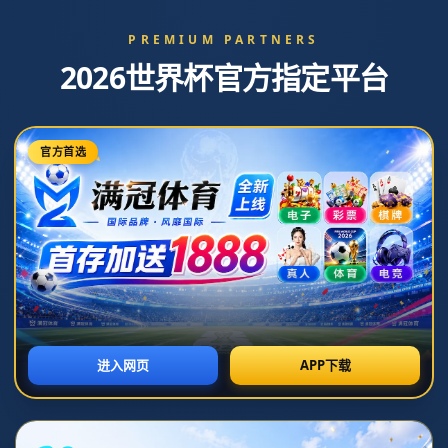
新闻资讯
网站首页
新闻资讯
戴维斯尚未和皇马达协议 但预计将
自由身离队
by
admin
2026-05-13T11:30:06+08:00
戴维斯去留谜局与皇马重建蓝图