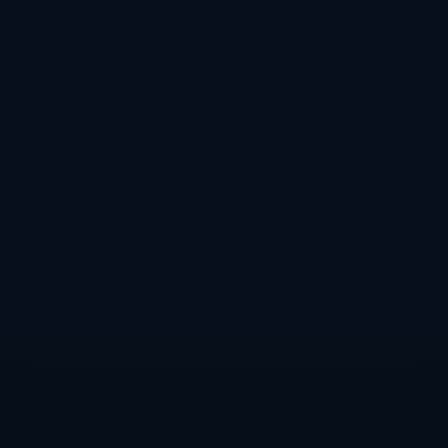
韦德等人的冲击力形成联动，再叠加本土与南美年轻人逐渐成
熟，球队可在多条线路上持续制造威胁。这种趋势不仅符合俱
乐部向“速度 技术 压迫”转型的整体方向，也为未来数年的战
术演变提供了广阔空间。
六 在不确定中前行 戴维斯与皇马的微妙距离
综合上述因素，可以看到一个耐人寻味的图景 一方面，戴维
斯与拜仁的续约显然遇到了结构性障碍，“预计将自由身离队”
的判断并非空穴来风；外界对“与皇马尚未达成协议”的强调，
又不断提醒人们保持冷静 不要把倾向性传闻当成既定事实。
真正清晰的是双方需求上的高度契合 而真正模糊的是时间轴
上的微妙差距——皇马可以等，但不一定只等；戴维斯可以
拖，但也不会无限拖延。
从职业规划角度看，戴维斯必须在“拜仁核心地位”、“皇马更大
舞台”、“其他豪门更高报价”等选项之间，找到一个既符合竞技
追求又兼顾个人利益的平衡点。对于皇马而言，引进他固然是
左后卫位置的理想解，但并非唯一解；转会市场上仍存在其他
具有潜力的年轻边后卫，可以通过更早出手降低不确定性。这
种多方权衡，让这桩潜在转会处在一种既接近又保持距离的微