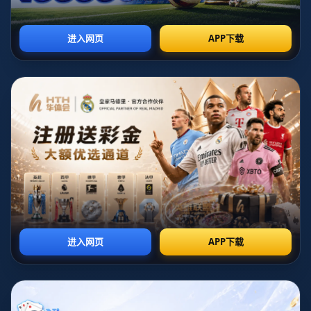
的解决方案。与英超多支豪门动辄七八千万欧的投入相比，这
一报价显得极为“德甲化”——追求效率，强调风险可控。如果
瓦拉内的合同年限、伤病隐患或薪资结构成为压价理由，那么
2000万欧这个数字，更像是拜仁在精算过竞技贡献与财务压
力后得出的一个“平衡点”。从俱乐部管理角度来看，这种平衡
既回应了球队对高水平中卫的迫切需求，又避免在工资架构与
转会费上做出过度冒险的“豪赌”。
将目光投向皇马，这场竞争的意义就更加耐人寻味。皇马一直
习惯以主动者的姿态参与市场竞争，而不是任由其他球队来定
义球员的价值。瓦拉内在皇马已经是一段过去的篇章，但在类
似级别的中卫人选上，皇马依旧具有极强的号召力和市场吸引
力。当“和皇马竞争瓦拉内”这样的说法出现时，其实更像是在
提醒外界：拜仁已经不满足于只在德甲称王，而是希望在国际
转会格局中以更强硬、更积极的姿态参与高端球员的博弈。对
于始终追求欧冠奖杯的拜仁来说，这无疑是一种态度上的升
级。
从战术匹配的角度分析，瓦拉内在拜仁体系中的想象空间也非