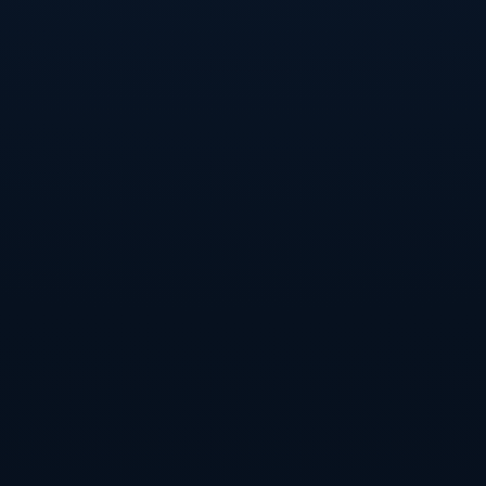
进行简单对比。