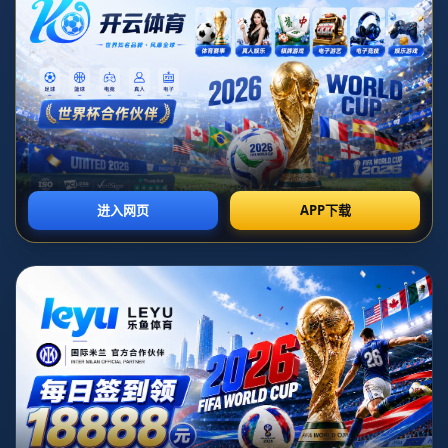
在转会市场上并不缺少故事，但像拜仁准备和皇马正面对抗、
争夺拉斐尔瓦拉内这样的戏码，依旧能够瞬间点燃球迷与媒体
的关注。这不仅是对一名世界级中卫未来去向的争夺，更是两
大豪门在战略视野、阵容升级思路以及财务规划上的一次“无
形对话”。当外界传出“拜仁有意和皇马竞争瓦拉内 愿意开价
2000万欧”的消息时，讨论的焦点早已不只停留在数字本身，
而是延伸到：在当今足球语境下，这笔看似“理性”的引援究竟
意味着什么。
如果从竞技层面切入，瓦拉内的名字本身就具有足够的说服
力。无论是效力皇马期间多次捧起欧冠奖杯，还是在法国国家
队拿到世界冠军，他都已经被证明是顶级舞台上值得信赖的中
卫。对于拜仁而言，此前卢卡斯埃尔南德斯离队、聚勒早早出
走，再加上博阿滕、阿拉巴时代彻底结束，中后卫位置在经历
几次换血后仍需要一位真正意义上的“支柱”。德里赫特具备成
为后防领袖的潜质，但伤病与状态起伏让球队更渴望一个经验
与稳定并存的搭档，这恰好就是瓦拉内最突出的标签之一。
而从价格维度看，愿意为瓦拉内开出约2000万欧的态度，折
射出的是拜仁一贯的转会哲学：在可控预算内寻找性价比最高