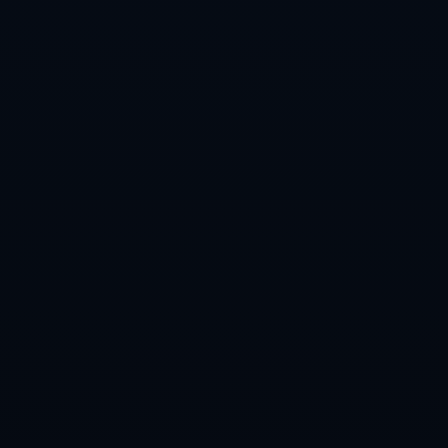
电话
备注信息
提交
订阅我们的新闻