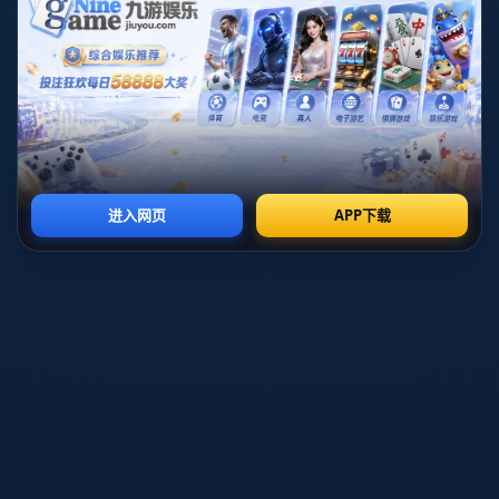
常清晰。拜仁习惯高位压迫与大范围前提防线，这对中卫的速
度、预判能力以及回追能力提出了极高要求。瓦拉内的特点恰
好是速度出色、覆盖面积大、习惯在大空间里处理防守问题，
这在他多次面对英超快节奏反击与国家队比赛中已经得到反复
验证。对于拜仁而言，引进这样一名习惯承受高压、又具备后
场稳定出球能力的中卫，可以在一定程度上解决球队在欧冠淘
汰赛面对高强度对手时，防线被打穿后腰线、暴露身后的老问
题。