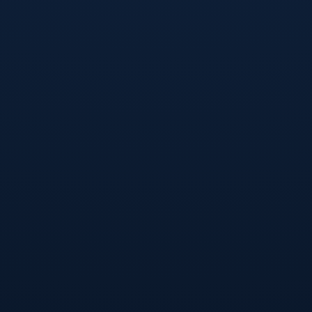
2026-08-06T11:31:01+08:00