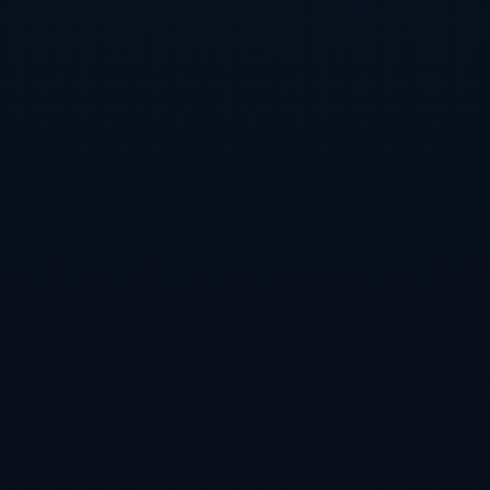
2026-08-05T11:30:33+08:00
不去沙特!维尼修斯拒绝5年10亿欧的史上最大报
价
当一个球员面前摆着5年10亿欧这种几乎改变体育历史的天价
合同时 多数人都会以为答案毫无悬念 然而维尼修斯给出的却
是一个出人意料又极具象征意义的选择 不去沙特 这不仅是一
句简单的拒绝 更像是对当
查看更多