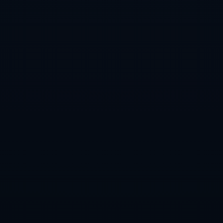
2026-08-04T11:30:58+08:00
球衣赞助费排名-皇马1.2亿欧居首 巴萨破亿
在当今足坛商业化高速发展的背景下，球衣胸前那一块并不
大的广告位，已经成为资本角逐的核心战场之一。赞助商愿
意为这一方寸之地支付多少费用，很大程度上体现了俱乐部
的品牌影响力、竞技成绩以及全球市场号召力。当
查看更多