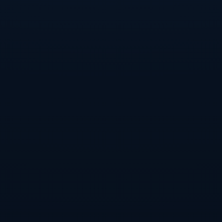
2026-08-06T11:31:00+08:00
王储告别!官方-阿森西奥合同到期 自由身离开皇
马
王储谢幕 阿森西奥告别皇马的这一刻并不突然 却足够令人唏
嘘 从天才少年到被期待为伯纳乌“王储” 再到合同到期以自由
身离队 这条轨迹背后既有时代更迭 也有职业选择的残酷逻辑
在这段故事里 有荣誉 有遗憾
查看更多