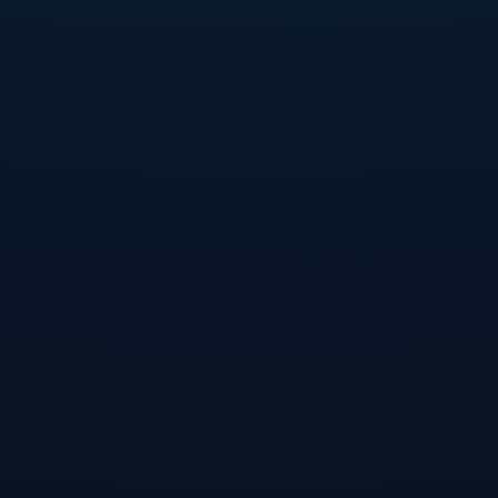
拒绝高薪! 37岁莫德里奇决定放弃沙特合同留皇
马
拒绝高薪的背后是怎样的足球信仰 在这个金元足球时代，一
份来自沙特的天价合同时常意味着职业生涯的“最后一笔大
单”。当37岁的卢卡·莫德里奇据传决定拒绝高薪合同，选择
继续留在皇家马德里时，人们突然意
查看更多