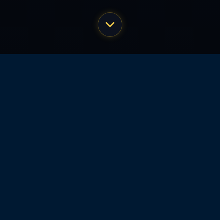
2026-08-04T11:30:58+08:00
被安排了-阿尔梅里亚后卫-有人决定我们不能获
胜
被安排了的比赛背后 足球还剩下多少公平 当阿尔梅里亚后卫
在赛后无奈地说出那句——“有人决定我们不能获胜”时，很多
球迷的第一反应是震惊，而紧接着便是一种说不清的熟悉
感。仿佛在每个赛季的某个夜晚，总会有
查看更多
1
2
3